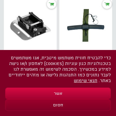
מוט היגררות SEACRAFT
מתאם אוניברסלי QRM
כדי להבטיח חווית משתמש מיטבית, אנו משתמשים
TOW BAR
לרצועה 2'' לסקוטרים
בטכנולוגיות כגון עוגיות (COOKIES) לאחסון ו/או גישה
₪360.00
₪198.00
₪324.00
*
₪178.20
*
למידע במכשירך. הסכמה לשימוש זה מאפשרת לנו
לעבד נתונים כמו התנהגות גלישה או מזהים ייחודיים
באתר.
תנאי שימוש
אשר
חסום